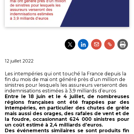
Partager
Partager
Partager
Partager
Impri
l'article
l'article
l'article
l'article
via
via
via
via
Twitter
LinkedIn
Email
un
Publié
12 juillet 2022
lien
le
Les intempéries qui ont touché la France depuis la
fin du mois de mai ont généré près d’un million de
sinistres pour lesquels les assureurs verseront des
indemnisations estimées à 3,9 milliards d’euros
Entre le 18 juin et le 4 juillet, de nombreuses
régions françaises ont été frappées par des
intempéries, en particulier des chutes de grêle
mais aussi des orages, des rafales de vent et de
la foudre, occasionnant 624 000 sinistres pour
un coût estimé à 2,4 milliards d’euros.
Des événements similaires se sont produits fin