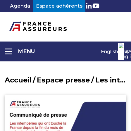
Aller
Agenda
Espace adhérents
au
LinkedIn
Youtube
contenu
MENU
English
Accueil
/
Espace presse
/
Les intempéries qui ont touché la France depuis la fin du mois de mai ont généré près d’un million de sinistres pour lesquels les assureurs verseront des indemnisations estimées à 3,9 milliards d’euros