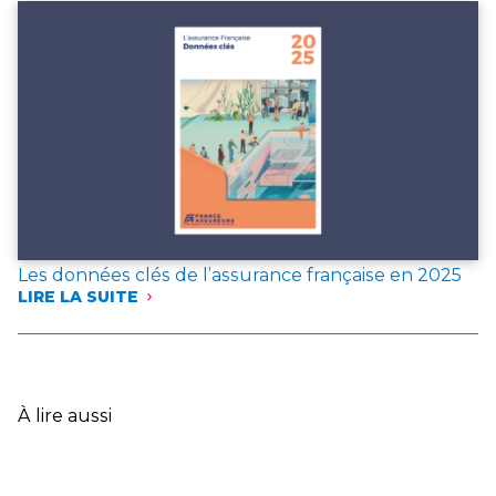
DEUX
DOCUMENTS
DE
RÉFÉRENCE
POUR
L’ANNÉE 2025
Les données clés de l’assurance française en 2025
LIRE LA SUITE
:
LES
DONNÉES
CLÉS
DE
L’ASSURANCE
À lire aussi
FRANÇAISE
EN
2025