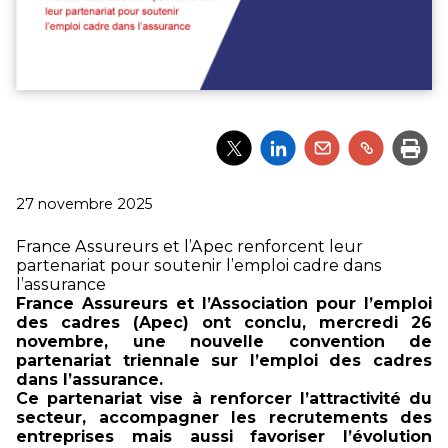
Partager
Partager
Partager
Partager
Impri
l'article
l'article
l'article
l'article
via
via
via
via
Twitter
LinkedIn
Email
un
Publié
27 novembre 2025
lien
le
France Assureurs et l’Apec renforcent leur
partenariat pour soutenir l’emploi cadre dans
l’assurance
France Assureurs et l’Association pour l’emploi
des cadres (Apec) ont conclu, mercredi 26
novembre, une nouvelle convention de
partenariat triennale sur l’emploi des cadres
dans l’assurance.
Ce partenariat vise à renforcer l’attractivité du
secteur, accompagner les recrutements des
entreprises mais aussi favoriser l’évolution