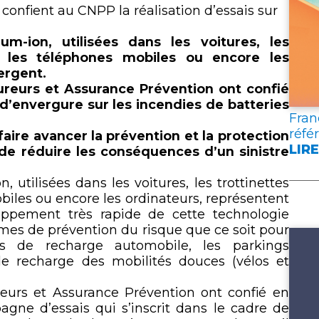
lien
onfient au CNPP la réalisation d’essais sur
ium-ion, utilisées dans les voitures, les
s, les téléphones mobiles ou encore les
ergent.
ureurs et Assurance Prévention ont confié
 d’envergure sur les incendies de batteries
Fran
réfé
ire avancer la prévention et la protection
LIRE
 de réduire les conséquences d’un sinistre
:
FRA
, utilisées dans les voitures, les trottinettes
ASS
obiles ou encore les ordinateurs, représentent
PUB
oppement très rapide de cette technologie
DEU
mes de prévention du risque que ce soit pour
DOC
es de recharge automobile, les parkings
DE
de recharge des mobilités douces (vélos et
RÉF
POU
reurs et Assurance Prévention ont confié en
L’A
gne d’essais qui s’inscrit dans le cadre de