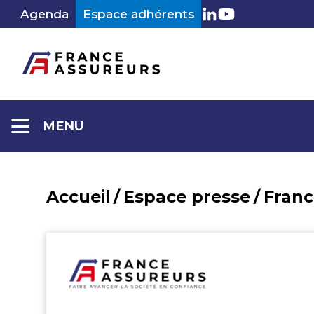
Aller
Agenda
Espace adhérents
LinkedIn
Youtube
au
contenu
MENU
Accueil
/
Espace presse
/