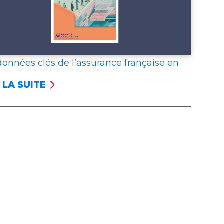
données clés de l’assurance française en
5
 LA SUITE
NÉES
S
SSURANCE
NÇAISE
5