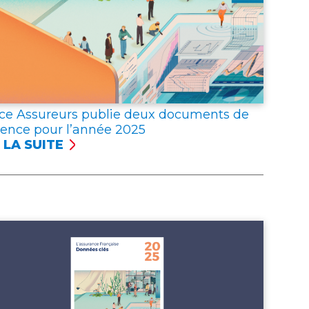
ce Assureurs publie deux documents de
rence pour l’année 2025
 LA SUITE
NCE
UREURS
LIE
X
UMENTS
ÉRENCE
R
NNÉE 2025