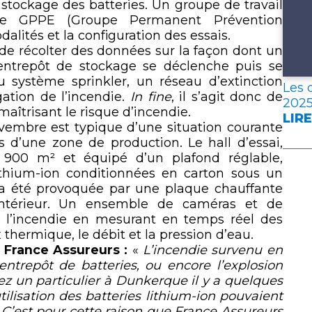
 stockage des batteries. Un groupe de travail
, le GPPE (Groupe Permanent Prévention
dalités et la configuration des essais.
de récolter des données sur la façon dont un
entrepôt de stockage se déclenche puis se
du système sprinkler, un réseau d’extinction
Les 
ation de l’incendie.
In fine
, il s’agit donc de
202
aîtrisant le risque d’incendie.
LIRE
:
novembre est typique d’une situation courante
LES
s d’une zone de production. Le hall d’essai,
DON
 900 m² et équipé d’un plafond réglable,
CLÉ
ithium-ion conditionnées en carton sous un
DE
 a été provoquée par une plaque chauffante
L’A
l’intérieur. Un ensemble de caméras et de
FRA
e l’incendie en mesurant en temps réel des
EN
 thermique, le débit et la pression d’eau.
202
 France Assureurs :
«
L’incendie survenu en
entrepôt de batteries, ou encore l’explosion
ez un particulier à Dunkerque il y a quelques
ilisation des batteries lithium-ion pouvaient
 C’est pour cette raison que France Assureurs