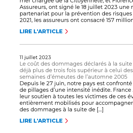
mer chargée de la Citoyenneté, et Floren
MOIS
DE
Assureurs, ont signé le 18 juillet 2023 un
DE
MÉTHODE
partenariat pour la prévention des risques 
JUIN,
ET
2021, les assureurs ont consacré 157 million
L’ENCOURS
S’ENTENDENT
TOTAL
LIRE L'ARTICLE
POUR
LES
DÉPASSE
DÉPLOYER
ASSUREURS
LA
DES
ET
BARRE
SOLUTIONS
L’ÉTAT
DES
Publié
11 juillet 2023
OPÉRATIONNELLES
RENOUVELLENT
1
le
Le coût des dommages déclarés à la suite d
LEUR
900
déjà plus de trois fois supérieur à celui de
CONVENTION
MILLIARDS
semaines d’émeutes de l’automne 2005
DE
D’EUROS
Depuis le 27 juin, notre pays est confront
PARTENARIAT
POUR
de pillages d’une intensité inédite. Fran
POUR
LA
leur soutien à toutes les victimes de ces 
RENFORCER
PREMIÈRE
entièrement mobilisés pour accompagner l
LA
FOIS
des dommages à la suite de […]
PRÉVENTION
DES
LIRE L'ARTICLE
LE
RISQUES
COÛT
ROUTIERS