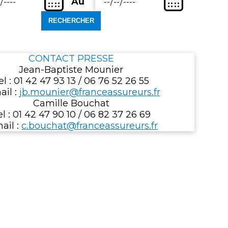
(Date
Au
Entrez
de
une
t)
fin)
date
de
fin
CONTACT PRESSE
au
Jean-Baptiste Mounier
format
el : 01 42 47 93 13 / 06 76 52 26 55
.
jj/mm/aaaa.
ail :
jb.mounier@franceassureurs.fr
Camille Bouchat
el : 01 42 47 90 10 / 06 82 37 26 69
ail :
c.bouchat@franceassureurs.fr