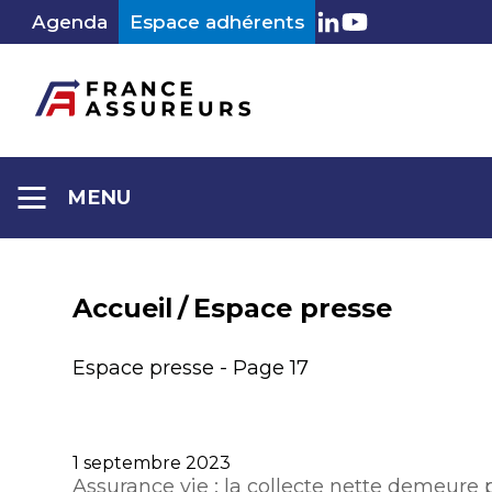
Aller
Agenda
Espace adhérents
LinkedIn
Youtube
au
contenu
MENU
Accueil
/
Espace presse
Espace presse - Page 17
Publié
1 septembre 2023
le
Assurance vie : la collecte nette demeure 