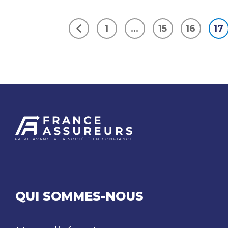
DES
DOMMAGES
1
…
15
16
17
DÉCLARÉS
Précédent
À
LA
SUITE
DES
VIOLENCES
URBAINES
DE
FIN
JUIN
EST
DÉJÀ
PLUS
DE
TROIS
QUI SOMMES-NOUS
FOIS
SUPÉRIEUR
À