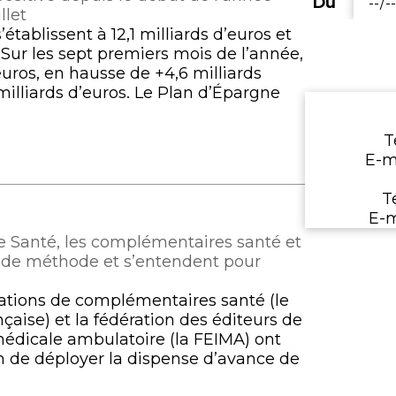
(Date
Du
Entrez
llet
de
une
’établissent à 12,1 milliards d’euros et
dépar
date
s. Sur les sept premiers mois de l’année,
de
’euros, en hausse de +4,6 milliards
départ
1 milliards d’euros. Le Plan d’Épargne
au
format
T
jj/mm/aaaa
E‑m
T
E‑m
de Santé, les complémentaires santé et
rd de méthode et s’entendent pour
érations de complémentaires santé (le
çaise) et la fédération des éditeurs de
médicale ambulatoire (la FEIMA) ont
in de déployer la dispense d’avance de