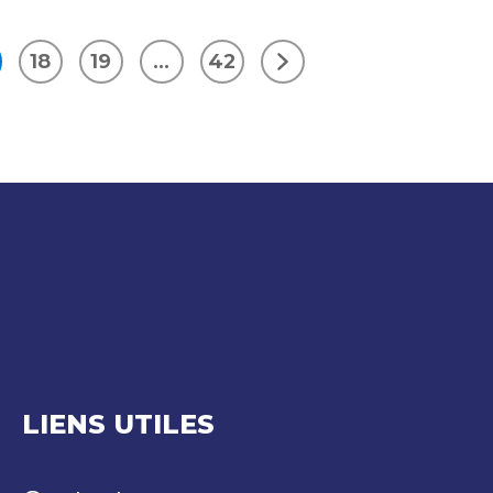
18
19
…
42
Suivant
LIENS UTILES