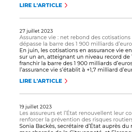
MALGRÉ
LIRE L'ARTICLE
DISPENSE
UN
D’AVANCE
FLÉCHISSEMENT
DE
SUR
FRAIS
LE
Publié
27 juillet 2023
:
MOIS
le
Assurance vie : net rebond des cotisations 
LES
DE
dépasse la barre des 1 900 milliards d’euro
LIBÉRAUX
JUILLET
En juin, les cotisations en assurance vie 
DE
sur un an, atteignant un niveau record de 
SANTÉ,
franchir la barre des 1 900 milliards d’euro
LES
l’assurance vie s’établit à +1,7 milliard d’eu
COMPLÉMENTAIRES
SANTÉ
LIRE L'ARTICLE
ASSURANCE
ET
VIE
LES
:
ÉDITEURS
NET
DE
Publié
19 juillet 2023
REBOND
LOGICIELS
le
Les assureurs et l’État renouvellent leur 
DES
SIGNENT
renforcer la prévention des risques routier
COTISATIONS
UN
Sonia Backès, secrétaire d’État auprès du m
AU
ACCORD