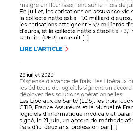
malgré un fléchissement sur le mois de jui
En juillet, les cotisations en assurance vie s
la collecte nette est à −1,0 milliard d’euro
les cotisations atteignent 93,7 milliards d
d’euros, et la collecte nette s’établit à +3,
Retraite (PER) poursuit […]
LIRE L'ARTICLE
ASSURANCE
VIE
:
LA
Publié
28 juillet 2023
COLLECTE
le
Dispense d’avance de frais : les Libéraux 
NETTE
les éditeurs de logiciels signent un acco
DEMEURE
déployer des solutions opérationnelles
POSITIVE
Les Libéraux de Santé (LDS), les trois féd
DEPUIS
CTIP, France Assureurs et la Mutualité Fran
LE
logiciels d’informatique médicale et para
DÉBUT
signé, le 21 juin, un accord de méthode af
DE
frais d’ici deux ans, profession par […]
L’ANNÉE