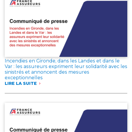
COTISATIONS
EN
JUIN
2026,
LES
ÉPARGNANTS
MAINTIENNENT
LEUR
CONFIANCE
DANS
L’ASSURANCE
Incendies en Gironde, dans les Landes et dans le
VIE
Var : les assureurs expriment leur solidarité avec les
sinistrés et annoncent des mesures
exceptionnelles
LIRE LA SUITE
:
INCENDIES
EN
GIRONDE,
DANS
LES
LANDES
ET
DANS