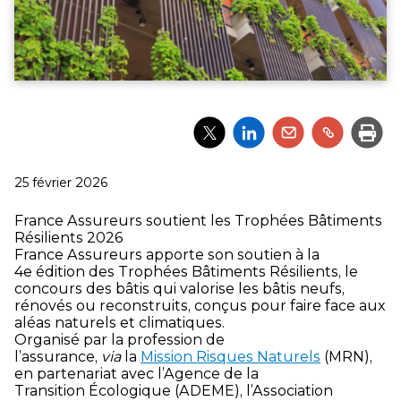
Partager
Partager
Partager
Partager
Impri
l'article
l'article
l'article
l'article
via
via
via
via
Twitter
LinkedIn
Email
un
Publié
25 février 2026
lien
le
France Assureurs soutient les Trophées Bâtiments
Résilients 2026
France Assureurs apporte son soutien à la
4
e
édition des Trophées Bâtiments Résilients, le
concours des bâtis qui valorise les bâtis neufs,
rénovés ou reconstruits, conçus pour faire face aux
aléas naturels et climatiques.
Organisé par la profession de
l’assurance,
via
la
Mission Risques Naturels
(MRN),
en partenariat avec l’Agence de la
Transition Écologique (ADEME), l’Association