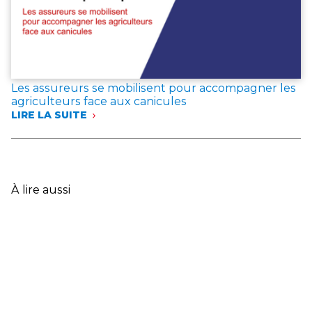
LE
VAR
:
LES
ASSUREURS
EXPRIMENT
LEUR
Les assureurs se mobilisent pour accompagner les
SOLIDARITÉ
agriculteurs face aux canicules
AVEC
LIRE LA SUITE
LES
:
SINISTRÉS
LES
ET
ASSUREURS
ANNONCENT
SE
DES
MOBILISENT
MESURES
POUR
À lire aussi
EXCEPTIONNELLES
ACCOMPAGNER
LES
AGRICULTEURS
FACE
AUX
CANICULES