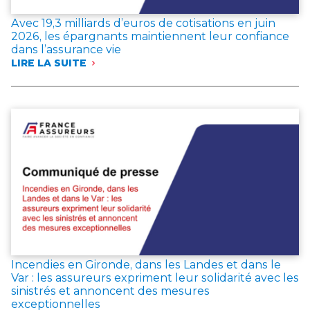
Avec 19,3 milliards d’euros de cotisations en juin
2026, les épargnants maintiennent leur confiance
dans l’assurance vie
LIRE LA SUITE
:
AVEC
19,3 MILLIARDS
D’EUROS
DE
COTISATIONS
EN
JUIN
2026,
LES
ÉPARGNANTS
MAINTIENNENT
LEUR
CONFIANCE
DANS
L’ASSURANCE
Incendies en Gironde, dans les Landes et dans le
VIE
Var : les assureurs expriment leur solidarité avec les
sinistrés et annoncent des mesures
exceptionnelles