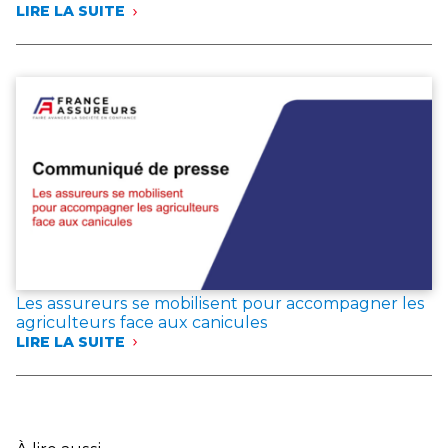
LIRE LA SUITE
:
INCENDIES
EN
GIRONDE,
DANS
LES
LANDES
ET
DANS
LE
VAR
:
LES
ASSUREURS
EXPRIMENT
LEUR
Les assureurs se mobilisent pour accompagner les
SOLIDARITÉ
agriculteurs face aux canicules
AVEC
LIRE LA SUITE
LES
:
SINISTRÉS
LES
ET
ASSUREURS
ANNONCENT
SE
DES
MOBILISENT
MESURES
POUR