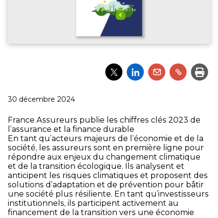
Partager
Partager
Partager
Partager
Impri
l'article
l'article
l'article
l'article
via
via
via
via
Twitter
LinkedIn
Email
un
Publié
30 décembre 2024
lien
le
France Assureurs publie les chiffres clés 2023 de
l’assurance et la finance durable
En tant qu’acteurs majeurs de l’économie et de la
société, les assureurs sont en première ligne pour
répondre aux enjeux du changement climatique
et de la transition écologique. Ils analysent et
anticipent les risques climatiques et proposent des
solutions d’adaptation et de prévention pour bâtir
une société plus résiliente. En tant qu’investisseurs
institutionnels, ils participent activement au
financement de la transition vers une économie