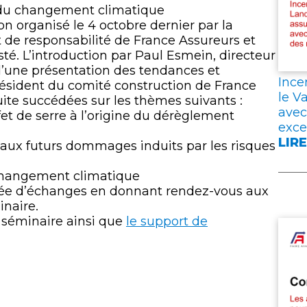
lien
ÉPA
x du changement climatique
MAI
on organisé le 4 octobre dernier par la
LEU
de responsabilité de France Assureurs et
CON
sté. L’introduction par Paul Esmein, directeur
DAN
 d’une présentation des tendances et
L’A
Ince
résident du comité construction de France
VIE
le V
uite succédées sur les thèmes suivants :
avec
fet de serre à l’origine du dérèglement
exce
LIRE
e aux futurs dommages induits par les risques
:
INC
 changement climatique
EN
née d’échanges en donnant rendez-vous aux
GIR
inaire.
DAN
u séminaire ainsi que
le support de
LES
LAN
ET
DAN
LE
VAR