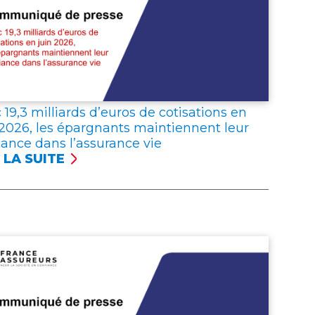
 19,3 milliards d’euros de cotisations en
 2026, les épargnants maintiennent leur
iance dans l’assurance vie
 LA SUITE
C
 MILLIARDS
UROS
ISATIONS
er
N
6,