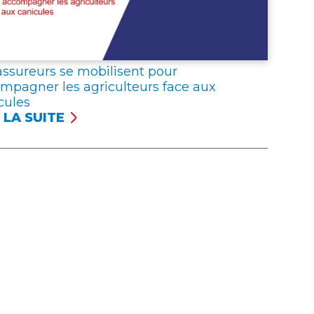
UREURS
RIMENT
R
assureurs se mobilisent pour
IDARITÉ
mpagner les agriculteurs face aux
C
cules
 LA SUITE
ISTRÉS
UREURS
ONCENT
ILISENT
URES
R
EPTIONNELLES
OMPAGNER
ICULTEURS
E
ICULES