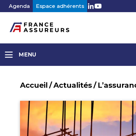
Aller
Agenda
Espace adhérents
LinkedIn
Youtube
au
contenu
MENU
Accueil
/
Actualités
/
L’assuran