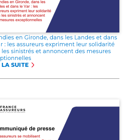
RGNANTS
NTIENNENT
R
FIANCE
S
SSURANCE
ndies en Gironde, dans les Landes et dans
ar : les assureurs expriment leur solidarité
 les sinistrés et annoncent des mesures
ptionnelles
 LA SUITE
ENDIES
ONDE,
S
DES
S