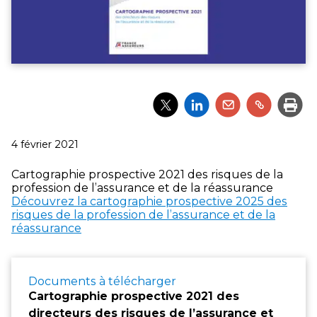
Partager
Partager
Partager
Partager
Impri
l'article
l'article
l'article
l'article
via
via
via
via
Twitter
LinkedIn
Email
un
Publié
4 février 2021
lien
le
Cartographie prospective 2021 des risques de la
profession de l’assurance et de la réassurance
Découvrez la cartographie prospective 2025 des
risques de la profession de l’assurance et de la
réassurance
Documents à télécharger
Cartographie prospective 2021 des
directeurs des risques de l’assurance et