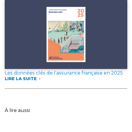
DEUX
DOCUMENTS
DE
RÉFÉRENCE
POUR
L’ANNÉE 2025
Les données clés de l’assurance française en 2025
LIRE LA SUITE
:
LES
DONNÉES
CLÉS
DE
L’ASSURANCE
À lire aussi
FRANÇAISE
EN
2025