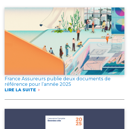
EN
CAS
D’INCENDIE
France Assureurs publie deux documents de
référence pour l’année 2025
LIRE LA SUITE
:
FRANCE
ASSUREURS
PUBLIE
DEUX
DOCUMENTS
DE
RÉFÉRENCE