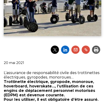
Partager
Partager
Partager
Partager
Impri
l'article
l'article
l'article
l'article
via
via
via
via
Twitter
LinkedIn
Email
un
Publié
20 mai 2021
lien
le
L’assurance de responsabilité civile des trottinettes
électriques, gyropodes, monoroues…
Trottinette électrique, gyropode, monoroue,
hoverboard, hoverskate…, l’utilisation de ces
engins de déplacement personnel motorisés
(EDPM) est devenue courante.
Pour les utiliser, il est obligatoire d’être assuré.