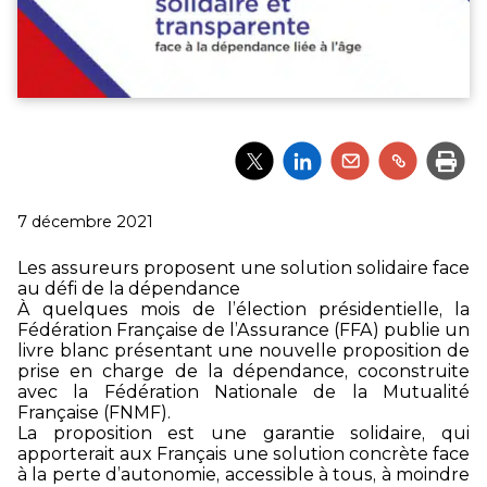
Partager
Partager
Partager
Partager
Impri
l'article
l'article
l'article
l'article
via
via
via
via
Twitter
LinkedIn
Email
un
Publié
7 décembre 2021
lien
le
Les assureurs proposent une solution solidaire face
au défi de la dépendance
À quelques mois de l’élection présidentielle, la
Fédération Française de l’Assurance (FFA) publie un
livre blanc présentant une nouvelle proposition de
prise en charge de la dépendance, coconstruite
avec la Fédération Nationale de la Mutualité
Française (FNMF).
La proposition est une garantie solidaire, qui
apporterait aux Français une solution concrète face
à la perte d’autonomie, accessible à tous, à moindre