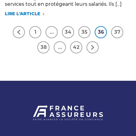
services tout en protégeant leurs salariés. Ils […]
LIRE L'ARTICLE
LA
FÉDÉRATION
FRANÇAISE
1
…
34
35
36
37
DE
Précédent
L’ASSURANCE
EXPRIME
38
…
42
SA
Suivant
SOLIDARITÉ
VIS-
À-
VIS
DES
ASSURÉS
EN
CETTE
NOUVELLE
PÉRIODE
DE
CONFINEMENT