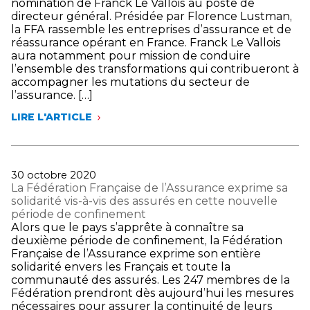
nomination de Franck Le Vallois au poste de
BAILLEURS
directeur général. Présidée par Florence Lustman,
ET
la FFA rassemble les entreprises d’assurance et de
DES
réassurance opérant en France. Franck Le Vallois
COMMERÇANTS
aura notamment pour mission de conduire
RELATIF
l’ensemble des transformations qui contribueront à
À
accompagner les mutations du secteur de
LA
l’assurance. […]
MISE
EN
LIRE L'ARTICLE
ŒUVRE
FRANCK
DU
LE
CRÉDIT
VALLOIS
D’IMPÔT
EST
INCITANT
NOMMÉ
Publié
30 octobre 2020
À
DIRECTEUR
le
La Fédération Française de l’Assurance exprime sa
L’ANNULATION
GÉNÉRAL
solidarité vis-à-vis des assurés en cette nouvelle
DES
DE
période de confinement
LOYERS
LA
Alors que le pays s’apprête à connaître sa
DES
FÉDÉRATION
deuxième période de confinement, la Fédération
COMMERCES
FRANÇAISE
Française de l’Assurance exprime son entière
FERMÉS
DE
solidarité envers les Français et toute la
L’ASSURANCE
communauté des assurés. Les 247 membres de la
Fédération prendront dès aujourd’hui les mesures
nécessaires pour assurer la continuité de leurs