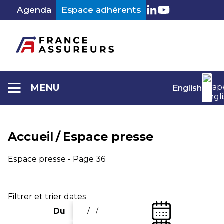
Aller
Agenda
Espace adhérents
au
LinkedIn
Youtube
contenu
MENU
English
Accueil
/
Espace presse
Espace presse - Page 36
Filtrer et trier dates
(Date
Du
Entrez
de