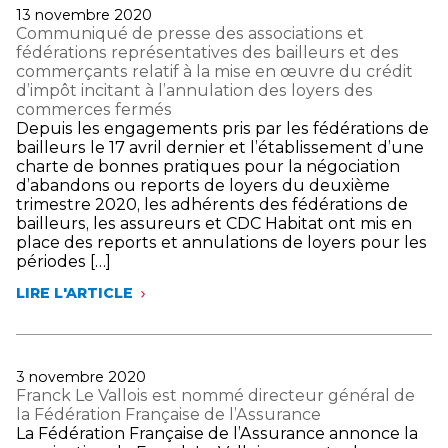
BRANCHE
Publié
13 novembre 2020
SUR
le
Communiqué de presse des associations et
LA
fédérations représentatives des bailleurs et des
GESTION
commerçants relatif à la mise en œuvre du crédit
PRÉVISIONNELLE
d’impôt incitant à l’annulation des loyers des
DES
commerces fermés
EMPLOIS
Depuis les engagements pris par les fédérations de
ET
bailleurs le 17 avril dernier et l’établissement d’une
DES
charte de bonnes pratiques pour la négociation
COMPÉTENCES
d’abandons ou reports de loyers du deuxième
ET
trimestre 2020, les adhérents des fédérations de
SUR
bailleurs, les assureurs et CDC Habitat ont mis en
LA
place des reports et annulations de loyers pour les
FORMATION
périodes […]
PROFESSIONNELLE
LIRE L'ARTICLE
COMMUNIQUÉ
DE
PRESSE
DES
ASSOCIATIONS
Publié
3 novembre 2020
ET
le
Franck Le Vallois est nommé directeur général de
FÉDÉRATIONS
la Fédération Française de l’Assurance
REPRÉSENTATIVES
La Fédération Française de l’Assurance annonce la
DES