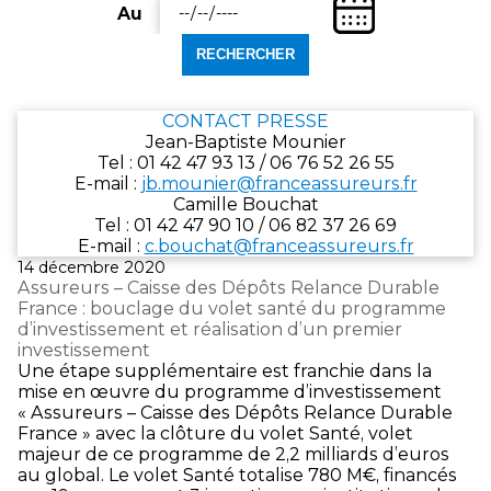
une
(Date
départ)
Au
date
Entrez
de
de
une
fin)
départ
date
au
de
format
fin
CONTACT PRESSE
jj/mm/aaaa.
au
Jean-Baptiste Mounier
format
Tel : 01 42 47 93 13 / 06 76 52 26 55
jj/mm/aaaa.
E‑mail :
jb.mounier@franceassureurs.fr
Camille Bouchat
Tel : 01 42 47 90 10 / 06 82 37 26 69
E‑mail :
c.bouchat@franceassureurs.fr
Publié
14 décembre 2020
le
Assureurs – Caisse des Dépôts Relance Durable
France : bouclage du volet santé du programme
d’investissement et réalisation d’un premier
investissement
Une étape supplémentaire est franchie dans la
mise en œuvre du programme d’investissement
« Assureurs – Caisse des Dépôts Relance Durable
France » avec la clôture du volet Santé, volet
majeur de ce programme de 2,2 milliards d’euros
au global. Le volet Santé totalise 780 M€, financés