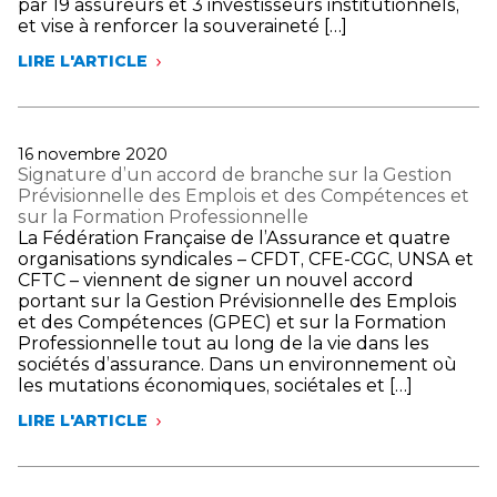
par 19 assureurs et 3 investisseurs institutionnels,
et vise à renforcer la souveraineté […]
LIRE L'ARTICLE
ASSUREURS
–
CAISSE
DES
DÉPÔTS
Publié
16 novembre 2020
RELANCE
le
Signature d’un accord de branche sur la Gestion
DURABLE
Prévisionnelle des Emplois et des Compétences et
FRANCE
sur la Formation Professionnelle
:
La Fédération Française de l’Assurance et quatre
BOUCLAGE
organisations syndicales – CFDT, CFE-CGC, UNSA et
DU
CFTC – viennent de signer un nouvel accord
VOLET
portant sur la Gestion Prévisionnelle des Emplois
SANTÉ
et des Compétences (GPEC) et sur la Formation
DU
Professionnelle tout au long de la vie dans les
PROGRAMME
sociétés d’assurance. Dans un environnement où
D’INVESTISSEMENT
les mutations économiques, sociétales et […]
ET
RÉALISATION
LIRE L'ARTICLE
D’UN
SIGNATURE
PREMIER
D’UN
INVESTISSEMENT
ACCORD
DE