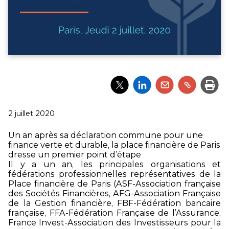
Partager
Partager
Partager
Partager
Impri
l'article
l'article
l'article
l'article
via
via
via
via
Twitter
LinkedIn
Email
un
Publié
2 juillet 2020
lien
le
Un an après sa déclaration commune pour une
finance verte et durable, la place financière de Paris
dresse un premier point d’étape
Il y a un an, les principales organisations et
fédérations professionnelles représentatives de la
Place financière de Paris (ASF-Association française
des Sociétés Financières, AFG-Association Française
de la Gestion financière, FBF-Fédération bancaire
française, FFA-Fédération Française de l’Assurance,
France Invest-Association des Investisseurs pour la