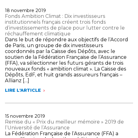
DÉSENGAGEMENT
SUD-
DU
EST
Publié
18 novembre 2019
CHARBON
:
le
Fonds Ambition Climat : Dix investisseurs
LES
institutionnels français créent trois fonds
ASSUREURS
d’investissements de place pour lutter contre le
DÉPLOIENT
réchauffement climatique
DES
Dans le but de répondre aux objectifs de l’Accord
MESURES
de Paris, un groupe de dix investisseurs
D’URGENCE
coordonnés par la Caisse des Dépôts, avec le
POUR
soutien de la Fédération Française de l’Assurance
ACCOMPAGNER
(FFA), va sélectionner les futurs gérants de trois
LES
nouveaux fonds « ambition climat ». La Caisse des
SINISTRÉS
Dépôts, EdF, et huit grands assureurs français –
Allianz […]
LIRE L'ARTICLE
FONDS
AMBITION
CLIMAT
:
DIX
Publié
15 novembre 2019
INVESTISSEURS
le
Remise du « Prix du meilleur mémoire » 2019 de
INSTITUTIONNELS
l’Université de l’Assurance
FRANÇAIS
La Fédération Française de l’Assurance (FFA) a
CRÉENT