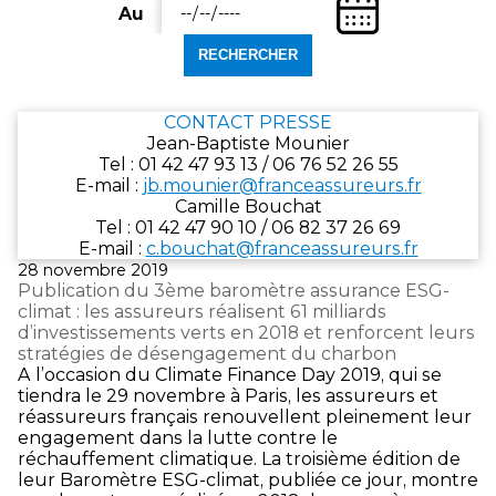
une
(Date
départ)
Au
date
Entrez
de
de
une
fin)
départ
date
au
de
format
fin
CONTACT PRESSE
jj/mm/aaaa.
au
Jean-Baptiste Mounier
format
Tel : 01 42 47 93 13 / 06 76 52 26 55
jj/mm/aaaa.
E‑mail :
jb.mounier@franceassureurs.fr
Camille Bouchat
Tel : 01 42 47 90 10 / 06 82 37 26 69
E‑mail :
c.bouchat@franceassureurs.fr
Publié
28 novembre 2019
le
Publication du 3ème baromètre assurance ESG-
climat : les assureurs réalisent 61 milliards
d’investissements verts en 2018 et renforcent leurs
stratégies de désengagement du charbon
A l’occasion du Climate Finance Day 2019, qui se
tiendra le 29 novembre à Paris, les assureurs et
réassureurs français renouvellent pleinement leur
engagement dans la lutte contre le
réchauffement climatique. La troisième édition de
leur Baromètre ESG-climat, publiée ce jour, montre