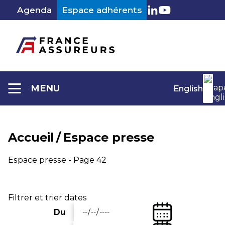
Aller
Agenda
Espace adhérents
au
LinkedIn
Youtube
contenu
MENU
English
Accueil
/
Espace presse
Espace presse - Page 42
Filtrer et trier dates
(Date
Du
Entrez
de