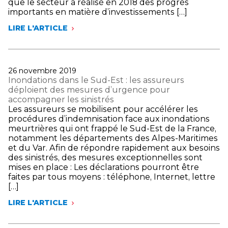
que le secteur a réalisé en 2018 des progrès
importants en matière d’investissements […]
LIRE L'ARTICLE
PUBLICATION
DU
3ÈME
BAROMÈTRE
ASSURANCE
Publié
26 novembre 2019
ESG-
le
Inondations dans le Sud-Est : les assureurs
CLIMAT
déploient des mesures d’urgence pour
:
accompagner les sinistrés
LES
Les assureurs se mobilisent pour accélérer les
ASSUREURS
procédures d’indemnisation face aux inondations
RÉALISENT
meurtrières qui ont frappé le Sud-Est de la France,
61
notamment les départements des Alpes-Maritimes
MILLIARDS
et du Var. Afin de répondre rapidement aux besoins
D’INVESTISSEMENTS
des sinistrés, des mesures exceptionnelles sont
VERTS
mises en place : Les déclarations pourront être
EN
faites par tous moyens : téléphone, Internet, lettre
2018
[…]
ET
RENFORCENT
LIRE L'ARTICLE
LEURS
INONDATIONS
STRATÉGIES
DANS
DE
LE