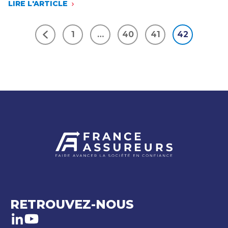
LIRE L'ARTICLE
FLORENCE
LUSTMAN
PREND
1
…
40
41
42
SES
Précédent
FONCTIONS
DE
PRÉSIDENTE
À
LA
FÉDÉRATION
FRANÇAISE
DE
L’ASSURANCE
RETROUVEZ-NOUS
LinkedIn
Youtube