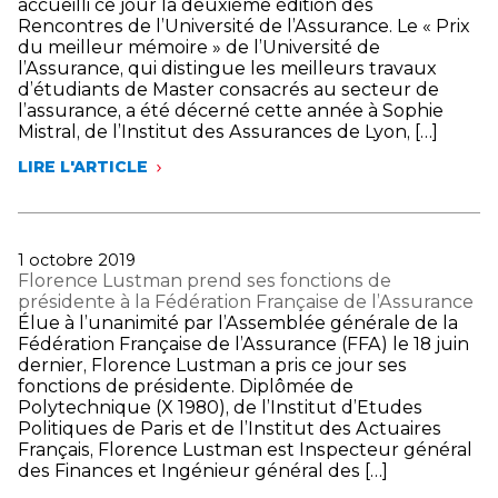
accueilli ce jour la deuxième édition des
TROIS
Rencontres de l’Université de l’Assurance. Le « Prix
FONDS
du meilleur mémoire » de l’Université de
D’INVESTISSEMENTS
l’Assurance, qui distingue les meilleurs travaux
DE
d’étudiants de Master consacrés au secteur de
PLACE
l’assurance, a été décerné cette année à Sophie
POUR
Mistral, de l’Institut des Assurances de Lyon, […]
LUTTER
CONTRE
LIRE L'ARTICLE
REMISE
LE
DU
RÉCHAUFFEMENT
«
CLIMATIQUE
PRIX
DU
Publié
1 octobre 2019
MEILLEUR
le
Florence Lustman prend ses fonctions de
MÉMOIRE
présidente à la Fédération Française de l’Assurance
»
Élue à l’unanimité par l’Assemblée générale de la
2019
Fédération Française de l’Assurance (FFA) le 18 juin
DE
dernier, Florence Lustman a pris ce jour ses
L’UNIVERSITÉ
fonctions de présidente. Diplômée de
DE
Polytechnique (X 1980), de l’Institut d’Etudes
L’ASSURANCE
Politiques de Paris et de l’Institut des Actuaires
Français, Florence Lustman est Inspecteur général
des Finances et Ingénieur général des […]