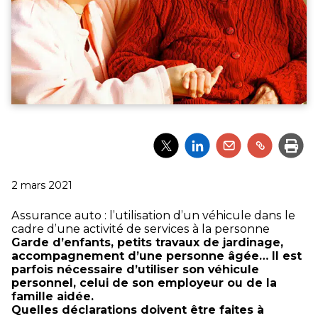
Partager
Partager
Partager
Partager
Impri
l'article
l'article
l'article
l'article
via
via
via
via
Twitter
LinkedIn
Email
un
Publié
2 mars 2021
lien
le
Assurance auto : l’utilisation d’un véhicule dans le
cadre d’une activité de services à la personne
Garde d’enfants, petits travaux de jardinage,
accompagnement d’une personne âgée… Il est
parfois nécessaire d’utiliser son véhicule
personnel, celui de son employeur ou de la
famille aidée.
Quelles déclarations doivent être faites à