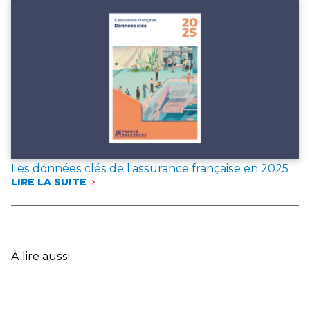
DEUX
DOCUMENTS
DE
RÉFÉRENCE
POUR
L’ANNÉE 2025
Les données clés de l’assurance française en 2025
LIRE LA SUITE
:
LES
DONNÉES
CLÉS
DE
L’ASSURANCE
À lire aussi
FRANÇAISE
EN
2025