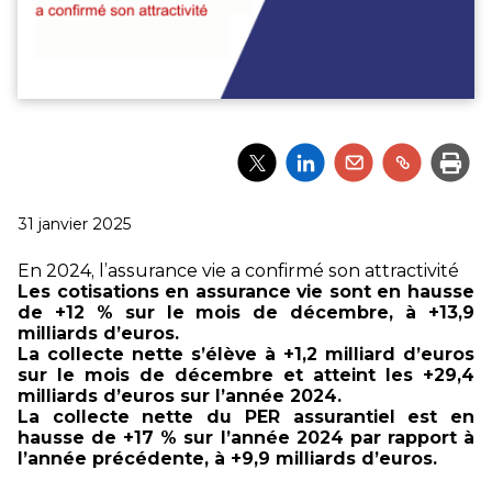
Partager
Partager
Partager
Partager
Impri
l'article
l'article
l'article
l'article
via
via
via
via
Twitter
LinkedIn
Email
un
Publié
31 janvier 2025
lien
le
En 2024, l’assurance vie a confirmé son attractivité
Les cotisations en assurance vie sont en hausse
de +12 % sur le mois de décembre, à +13,9
milliards d’euros.
La collecte nette s’élève à +1,2 milliard d’euros
sur le mois de décembre et atteint les +29,4
milliards d’euros sur l’année 2024.
La collecte nette du PER assurantiel est en
hausse de +17 % sur l’année 2024 par rapport à
l’année précédente, à +9,9 milliards d’euros.