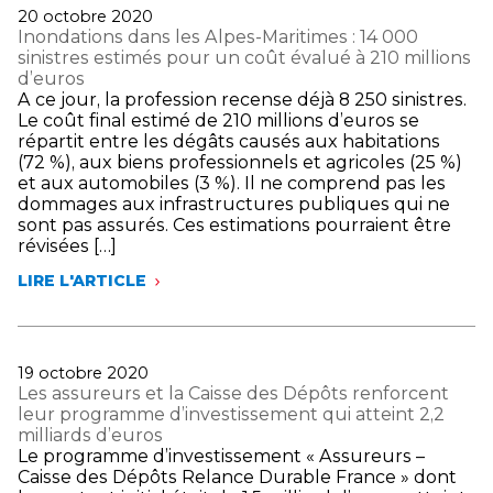
UNE
MARITIMES
Publié
20 octobre 2020
NEUTRALITÉ
:
le
Inondations dans les Alpes-Maritimes : 14 000
CARBONE
14
sinistres estimés pour un coût évalué à 210 millions
À
000
d’euros
L’HORIZON
SINISTRES
A ce jour, la profession recense déjà 8 250 sinistres.
2050
ESTIMÉS
Le coût final estimé de 210 millions d’euros se
POUR
répartit entre les dégâts causés aux habitations
UN
(72 %), aux biens professionnels et agricoles (25 %)
COÛT
et aux automobiles (3 %). Il ne comprend pas les
ÉVALUÉ
dommages aux infrastructures publiques qui ne
À
sont pas assurés. Ces estimations pourraient être
210
révisées […]
MILLIONS
D’EUROS
LIRE L'ARTICLE
INONDATIONS
DANS
LES
ALPES-
MARITIMES :
Publié
19 octobre 2020
14 000
le
Les assureurs et la Caisse des Dépôts renforcent
SINISTRES
leur programme d’investissement qui atteint 2,2
ESTIMÉS
milliards d’euros
POUR
Le programme d’investissement « Assureurs –
UN
Caisse des Dépôts Relance Durable France » dont
COÛT