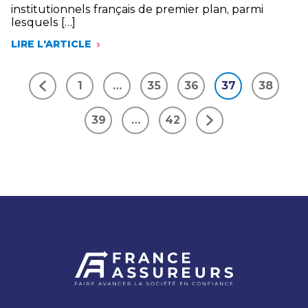
institutionnels français de premier plan, parmi
lesquels […]
LIRE L'ARTICLE
PROGRAMME
D’INVESTISSEMENTS
«
1
…
35
36
37
38
ASSUREURS
Précédent
–
CAISSE
39
…
42
DES
Suivant
DÉPÔTS
RELANCE
DURABLE
FRANCE
»
:
PLUS
DE
200
MILLIONS
D’EUROS
SERONT
ALLOUÉS
AU