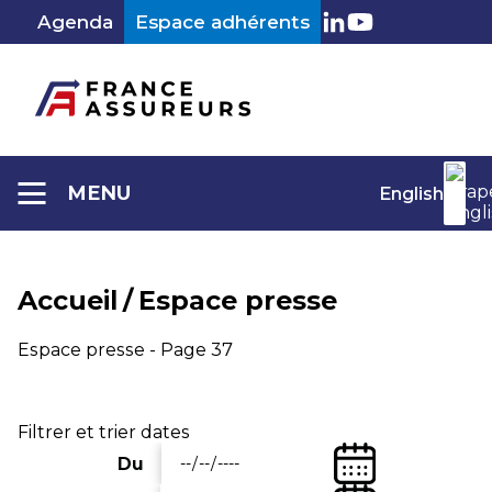
Aller
Agenda
Espace adhérents
au
LinkedIn
Youtube
contenu
MENU
English
Accueil
/
Espace presse
Espace presse - Page 37
Filtrer et trier dates
(Date
Du
Entrez
de