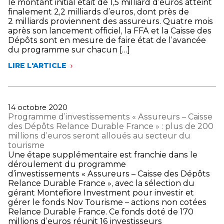
le montant initial était de 1,5 milliard d’euros atteint
ÉVALUÉ
finalement 2,2 milliards d’euros, dont près de
À
2 milliards proviennent des assureurs. Quatre mois
210
après son lancement officiel, la FFA et la Caisse des
MILLIONS
Dépôts sont en mesure de faire état de l’avancée
D’EUROS
du programme sur chacun […]
LIRE L'ARTICLE
LES
ASSUREURS
ET
LA
CAISSE
Publié
14 octobre 2020
DES
le
Programme d’investissements « Assureurs – Caisse
DÉPÔTS
des Dépôts Relance Durable France » : plus de 200
RENFORCENT
millions d’euros seront alloués au secteur du
LEUR
tourisme
PROGRAMME
Une étape supplémentaire est franchie dans le
D’INVESTISSEMENT
déroulement du programme
QUI
d’investissements « Assureurs – Caisse des Dépôts
ATTEINT
Relance Durable France », avec la sélection du
2,2
gérant Montefiore Investment pour investir et
MILLIARDS
gérer le fonds Nov Tourisme – actions non cotées
D’EUROS
Relance Durable France. Ce fonds doté de 170
millions d’euros réunit 16 investisseurs