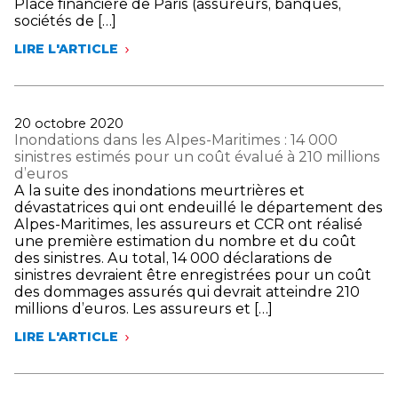
Place financière de Paris (assureurs, banques,
sociétés de […]
LIRE L'ARTICLE
LANCEMENT
DE
L’OBSERVATOIRE
DE
LA
Publié
20 octobre 2020
FINANCE
le
Inondations dans les Alpes-Maritimes : 14 000
DURABLE,
sinistres estimés pour un coût évalué à 210 millions
PREMIER
d’euros
OUTIL
A la suite des inondations meurtrières et
DE
dévastatrices qui ont endeuillé le département des
SUIVI
Alpes-Maritimes, les assureurs et CCR ont réalisé
DE
une première estimation du nombre et du coût
LA
des sinistres. Au total, 14 000 déclarations de
TRANSFORMATION
sinistres devraient être enregistrées pour un coût
DES
des dommages assurés qui devrait atteindre 210
ACTEURS
millions d’euros. Les assureurs et […]
DE
LA
LIRE L'ARTICLE
PLACE
INONDATIONS
DE
DANS
PARIS
LES
VERS
ALPES-