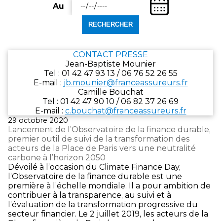
une
(Date
départ)
Au
date
Entrez
de
de
une
fin)
départ
date
au
de
format
fin
CONTACT PRESSE
jj/mm/aaaa.
au
Jean-Baptiste Mounier
format
Tel : 01 42 47 93 13 / 06 76 52 26 55
jj/mm/aaaa.
E‑mail :
jb.mounier@franceassureurs.fr
Camille Bouchat
Tel : 01 42 47 90 10 / 06 82 37 26 69
E‑mail :
c.bouchat@franceassureurs.fr
Publié
29 octobre 2020
le
Lancement de l’Observatoire de la finance durable,
premier outil de suivi de la transformation des
acteurs de la Place de Paris vers une neutralité
carbone à l’horizon 2050
Dévoilé à l’occasion du Climate Finance Day,
l’Observatoire de la finance durable est une
première à l’échelle mondiale. Il a pour ambition de
contribuer à la transparence, au suivi et à
l’évaluation de la transformation progressive du
secteur financier. Le 2 juillet 2019, les acteurs de la