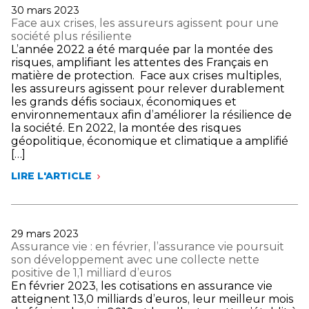
MESURES
Publié
30 mars 2023
POUR
le
Face aux crises, les assureurs agissent pour une
ACCOMPAGNER
société plus résiliente
LES
L’année 2022 a été marquée par la montée des
SINISTRÉS
risques, amplifiant les attentes des Français en
TOUCHÉS
matière de protection. Face aux crises multiples,
PAR
les assureurs agissent pour relever durablement
L’EXPLOSION
les grands défis sociaux, économiques et
DE
environnementaux afin d’améliorer la résilience de
LA
la société. En 2022, la montée des risques
RUE
géopolitique, économique et climatique a amplifié
DE
[…]
TIVOLI
À
LIRE L'ARTICLE
MARSEILLE
FACE
AUX
CRISES,
LES
ASSUREURS
Publié
29 mars 2023
AGISSENT
le
Assurance vie : en février, l’assurance vie poursuit
POUR
son développement avec une collecte nette
UNE
positive de 1,1 milliard d’euros
SOCIÉTÉ
En février 2023, les cotisations en assurance vie
PLUS
atteignent 13,0 milliards d’euros, leur meilleur mois
RÉSILIENTE