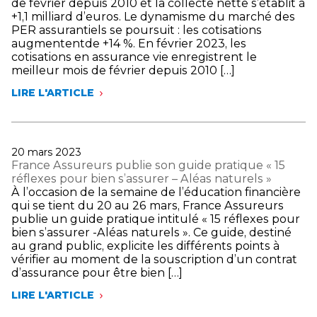
de février depuis 2010 et la collecte nette s’établit à
+1,1 milliard d’euros. Le dynamisme du marché des
PER assurantiels se poursuit : les cotisations
augmententde +14 %. En février 2023, les
cotisations en assurance vie enregistrent le
meilleur mois de février depuis 2010 […]
LIRE L'ARTICLE
ASSURANCE
VIE
:
EN
FÉVRIER,
Publié
20 mars 2023
L’ASSURANCE
le
France Assureurs publie son guide pratique « 15
VIE
réflexes pour bien s’assurer – Aléas naturels »
POURSUIT
À l’occasion de la semaine de l’éducation financière
SON
qui se tient du 20 au 26 mars, France Assureurs
DÉVELOPPEMENT
publie un guide pratique intitulé « 15 réflexes pour
AVEC
bien s’assurer -Aléas naturels ». Ce guide, destiné
UNE
au grand public, explicite les différents points à
COLLECTE
vérifier au moment de la souscription d’un contrat
NETTE
d’assurance pour être bien […]
POSITIVE
DE
LIRE L'ARTICLE
FRANCE
1,1
ASSUREURS
MILLIARD