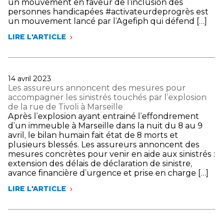
un mouvement en faveur de l’inclusion des
personnes handicapées #activateurdeprogrès est
un mouvement lancé par l’Agefiph qui défend […]
LIRE L'ARTICLE
FRANCE
ASSUREURS
SIGNE
LA
CHARTE
Publié
14 avril 2023
#ACTIVATEURDEPROGRÈS
le
Les assureurs annoncent des mesures pour
DE
accompagner les sinistrés touchés par l’explosion
L’AGEFIPH
de la rue de Tivoli à Marseille
POUR
Après l’explosion ayant entrainé l’effondrement
L’EMPLOI
d’un immeuble à Marseille dans la nuit du 8 au 9
DES
avril, le bilan humain fait état de 8 morts et
PERSONNES
plusieurs blessés. Les assureurs annoncent des
EN
mesures concrètes pour venir en aide aux sinistrés :
SITUATION
extension des délais de déclaration de sinistre,
DE
avance financière d’urgence et prise en charge […]
HANDICAP
DANS
LIRE L'ARTICLE
LES
LE
ASSUREURS
SECTEUR
ANNONCENT
DE
DES
L’ASSURANCE