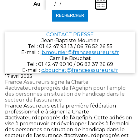
une
(Date
départ)
Au
date
Entrez
de
de
une
fin)
départ
date
au
de
format
fin
CONTACT PRESSE
jj/mm/aaaa.
au
Jean-Baptiste Mounier
format
Tel : 01 42 47 93 13 / 06 76 52 26 55
jj/mm/aaaa.
E‑mail :
jb.mounier@franceassureurs.fr
Camille Bouchat
Tel : 01 42 47 90 10 / 06 82 37 26 69
E‑mail :
c.bouchat@franceassureurs.fr
Publié
17 avril 2023
le
France Assureurs signe la Charte
#activateurdeprogrès de l’Agefiph pour l’emploi
des personnes en situation de handicap dans le
secteur de l’assurance
France Assureurs est la première fédération
professionnelle à signer la Charte
#activateurdeprogrès de l’Agefiph. Cette adhésion
vise à promouvoir et développer l’accès à l’emploi
des personnes en situation de handicap dans le
secteur de l’assurance. #activateurdeprogrès est