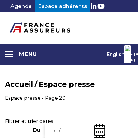
Aller
Agenda
Espace adhérents
au
LinkedIn
Youtube
contenu
MENU
English
Accueil
/
Espace presse
Espace presse - Page 20
Filtrer et trier dates
(Date
Du
Entrez
de